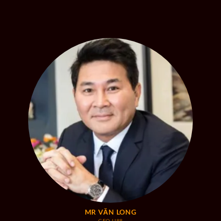
MR VĂN LONG
CEO U88