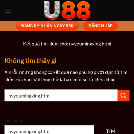
Bỏ
qua
nội
dung
ĐĂNG KÝ NHẬN NGAY 88K
ĐĂNG NHẬP
Kết quả tìm kiếm cho:
nvyoumingxing.html
Không tìm thấy gì
Xin lỗi, nhưng không có kết quả nào phù hợp với cụm từ tìm
kiếm của bạn. Vui lòng thử lại với một số từ khóa khác.
Tìm kiếm
TÌM