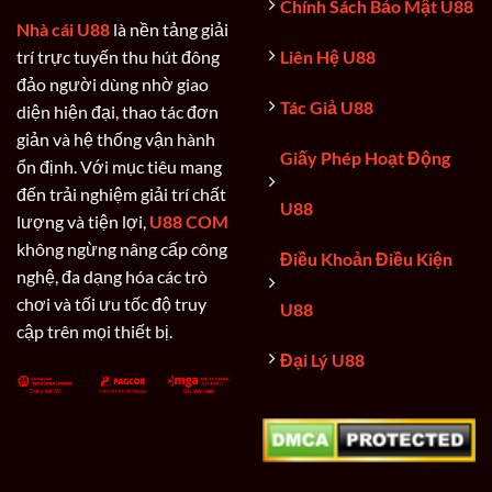
Chính Sách Bảo Mật U88
Nhà cái U88
là nền tảng giải
Liên Hệ U88
trí trực tuyến thu hút đông
đảo người dùng nhờ giao
Tác Giả U88
diện hiện đại, thao tác đơn
giản và hệ thống vận hành
Giấy Phép Hoạt Động
ổn định. Với mục tiêu mang
đến trải nghiệm giải trí chất
U88
lượng và tiện lợi,
U88 COM
không ngừng nâng cấp công
Điều Khoản Điều Kiện
nghệ, đa dạng hóa các trò
chơi và tối ưu tốc độ truy
U88
cập trên mọi thiết bị.
Đại Lý U88