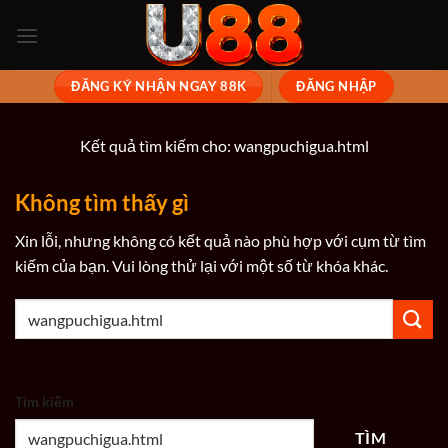
Bỏ
qua
nội
dung
ĐĂNG KÝ NHẬN NGAY 88K
ĐĂNG NHẬP
Kết quả tìm kiếm cho:
wangpuchigua.html
Không tìm thấy gì
Xin lỗi, nhưng không có kết quả nào phù hợp với cụm từ tìm
kiếm của bạn. Vui lòng thử lại với một số từ khóa khác.
Tìm kiếm
TÌM